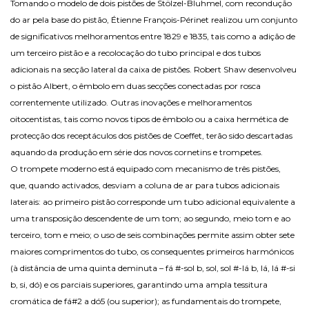
Tomando o modelo de dois pistões de Stölzel-Bluhmel, com recondução
do ar pela base do pistão, Étienne François-Périnet realizou um conjunto
de significativos melhoramentos entre 1829 e 1835, tais como a adição de
um terceiro pistão e a recolocação do tubo principal e dos tubos
adicionais na secção lateral da caixa de pistões. Robert Shaw desenvolveu
o pistão Albert, o êmbolo em duas secções conectadas por rosca
correntemente utilizado. Outras inovações e melhoramentos
oitocentistas, tais como novos tipos de êmbolo ou a caixa hermética de
protecção dos receptáculos dos pistões de Coeffet, terão sido descartadas
aquando da produção em série dos novos cornetins e trompetes.
O trompete moderno está equipado com mecanismo de três pistões,
que, quando activados, desviam a coluna de ar para tubos adicionais
laterais: ao primeiro pistão corresponde um tubo adicional equivalente a
uma transposição descendente de um tom; ao segundo, meio tom e ao
terceiro, tom e meio; o uso de seis combinações permite assim obter sete
maiores comprimentos do tubo, os consequentes primeiros harmónicos
(à distância de uma quinta deminuta – fá #-sol b, sol, sol #-lá b, lá, lá #-si
b, si, dó) e os parciais superiores, garantindo uma ampla tessitura
cromática de fá#2 a dó5 (ou superior); as fundamentais do trompete,