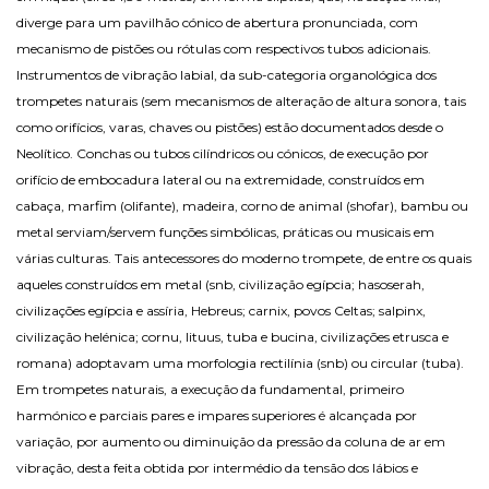
diverge para um pavilhão cónico de abertura pronunciada, com
mecanismo de pistões ou rótulas com respectivos tubos adicionais.
Instrumentos de vibração labial, da sub-categoria organológica dos
trompetes naturais (sem mecanismos de alteração de altura sonora, tais
como orifícios, varas, chaves ou pistões) estão documentados desde o
Neolítico. Conchas ou tubos cilíndricos ou cónicos, de execução por
orifício de embocadura lateral ou na extremidade, construídos em
cabaça, marfim (olifante), madeira, corno de animal (shofar), bambu ou
metal serviam/servem funções simbólicas, práticas ou musicais em
várias culturas. Tais antecessores do moderno trompete, de entre os quais
aqueles construídos em metal (snb, civilização egípcia; hasoserah,
civilizações egípcia e assíria, Hebreus; carnix, povos Celtas; salpinx,
civilização helénica; cornu, lituus, tuba e bucina, civilizações etrusca e
romana) adoptavam uma morfologia rectilínia (snb) ou circular (tuba).
Em trompetes naturais, a execução da fundamental, primeiro
harmónico e parciais pares e impares superiores é alcançada por
variação, por aumento ou diminuição da pressão da coluna de ar em
vibração, desta feita obtida por intermédio da tensão dos lábios e