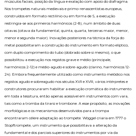
músculos faciais, posição da língua e exalação com apoio do diafragma.
Nos trompetes naturais medievais e primo-renascentistas europeus,
construídos em formato rectilínio ou em forma de S, a execução
restringia-se aos primeiros harmónicos (2-8), num âmbito de duas
oitavas (oitava da fundamental, quinta, quarta, terceiras maior, menor,
menor e segunda maior). Inovações posteriores na técnica da forja do
metal possibilitaram a construção do instrumento em formato elíptico,
com duplo comprimento do tubo (dobrado sobre si mesmo), o que
possibilitou a execução nos registos grave e médio (principale,
harmónicos 2-12) e médio-agudo e sobre-agudo (clarino, harmónicos 12-
24). Embora frequentemente utilizado como instrumento melódico nos
registos agudo e sobreagudo nos séculos XVII e XVIII, vários intérpretes e
construtores procuraram habilitar a execução cromática do instrumento
em toda a tessitura, então apenas acessível em instrumentos com vara,
tais como a tromba da tirarsi e trombone. A esse propósito, as inovações
morfológicas e os mecanismos desenvolvidos para a trompa
encontraram célere adaptação ao trompete. Wöggel criaria em 1777 o
Stopftrompete, um instrumento que possibilitava a alteração da
fundamental e dos parciais superiores do instrumentos por via da