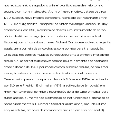
nos registos médio e agudo); o primeiro orifício ascende meio tom, o
segundo um tom inteiro, etc.. A um primeiro modelo, datado de circa
1770, sucedeu novo modelo congénere, fabricado por Nessmann entre
1791-2, e o “Organisirte Trompete” de Anton Weidinger. Joseph Haliday
desenvolveu, em 1810, a corneta de chaves, um instrumento de corpo
cónico de diâmetro largo (um clarim, de formato similar ao actual
fliscorne) com cinco a doze chaves. Richard Curtis desenvolveu o regent’s
bugle, uma corneta de cinco chaves com bomba para transposição.
Utilizadas nos centros musicais europeus durante a primeira metade do
século XIX, as cornetas de chaves seriam paulatinamente abandonadas,
desde a década de 1840, por modelos com pistões e rótulas, de mais fácil
execução e de som uniforme em toda o âmbito do instrumento.
Desenvolvido para a trompa por Heinrich Stölzel em 1815 e patenteado
por Stölzel e Friedrich Bluhmel em 1818, a activação de êmbolo(s) em
movimento vertical permite a recondução do ar do tubo principal para
tubos anexos, aumentando a dimensão do instrumento e a alteração de
notas fundamentais; Bluhmel e Stölzel criaram ainda, naquele último
ano, as rótulas, êmbolos de movimento circular (em eixo horizontal).