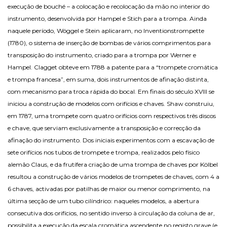
execução de bouché – a colocação e recolocação da mão no interior do
instrumento, desenvolvida por Hampel e Stich para a trompa. Ainda
naquele período, Wöggel e Stein aplicaram, no Inventionstrompette
(1780), o sistema de inserção de bombas de vários comprimentos para
transposição do instrumento, criado para a trompa por Werner e
Hampel. Clagget obteve em 1788 a patente para a “trompete cromática
e trompa francesa”, em suma, dois instrumentos de afinação distinta,
com mecanismo para troca rápida do bocal. Em finais do século XVIII se
iniciou a construção de modelos com orifícios e chaves. Shaw construiu,
em 1787, uma trompete com quatro orifícios com respectivos três discos
e chave, que serviam exclusivamente a transposição e correcção da
afinação do instrumento. Dos iniciais experimentos com a escavação de
sete orifícios nos tubos de trompete e trompa, realizados pelo físico
alemão Claus, e da frutífera criação de uma trompa de chaves por Kölbel
resultou a construção de vários modelos de trompetes de chaves, com 4 a
6 chaves, activadas por patilhas de maior ou menor comprimento, na
última secção de um tubo cilíndrico: naqueles modelos, a abertura
consecutiva dos orifícios, no sentido inverso à circulação da coluna de ar,
possibilita a execução da escala cromática ascendente no registo grave (e