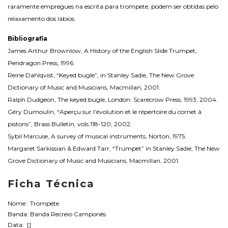
raramente empregues na escrita para trompete, podem ser obtidas pelo
relaxamento dos lábios.
Bibliografia
James Arthur Brownlow, A History of the English Slide Trumpet,
Pendragon Press, 1996.
Reine Dahlqvist, “Keyed bugle”, in Stanley Sadie, The New Grove
Dictionary of Music and Musicians, Macmillan, 2001.
Ralph Dudgeon, The keyed bugle, London: Scarecrow Press, 1993, 2004.
Géry Dumoulin, “Aperçu sur l’évolution et le répertoire du cornet à
pistons”, Brass Bulletin, vols.118-120, 2002.
Sybil Marcuse, A survey of musical instruments, Norton, 1975.
Margaret Sarkissian & Edward Tarr, “Trumpet” in Stanley Sadie, The New
Grove Dictionary of Music and Musicians, Macmillan, 2001.
Ficha Técnica
Nome: Trompete
Banda: Banda Recreio Camponês
Data: []