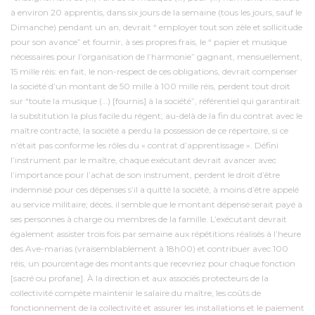
à environ 20 apprentis, dans six jours de la semaine (tous les jours, sauf le
Dimanche) pendant un an, devrait “ employer tout son zèle et sollicitude
pour son avance” et fournir, à ses propres frais, le “ papier et musique
nécessaires pour l’organisation de l’harmonie” gagnant, mensuellement,
15 mille réis: en fait, le non-respect de ces obligations, devrait compenser
la société d’un montant de 50 mille à 100 mille réis, perdent tout droit
sur “toute la musique (…) [fournis] à la société”, référentiel qui garantirait
la substitution la plus facile du régent; au-delà de la fin du contrat avec le
maître contracté, la société a perdu la possession de ce répertoire, si ce
n’était pas conforme les rôles du « contrat d’apprentissage ». Défini
l’instrument par le maître, chaque exécutant devrait avancer avec
l’importance pour l’achat de son instrument, perdent le droit d’être
indemnisé pour ces dépenses s’il a quitté la société, à moins d’être appelé
au service militaire; décès, il semble que le montant dépensé serait payé à
ses personnes à charge ou membres de la famille. L’exécutant devrait
également assister trois fois par semaine aux répétitions réalisés à l’heure
des Ave-marias (vraisemblablement à 18h00) et contribuer avec 100
réis, un pourcentage des montants que recevriez pour chaque fonction
[sacré ou profane]. À la direction et aux associés protecteurs de la
collectivité compète maintenir le salaire du maître, les coûts de
fonctionnement de la collectivité et assurer les installations et le paiement