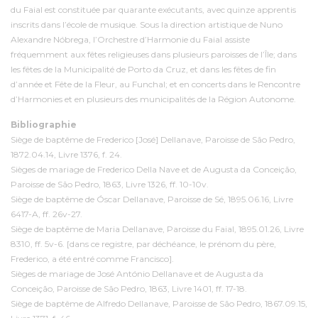
du Faial est constituée par quarante exécutants, avec quinze apprentis
inscrits dans l’école de musique. Sous la direction artistique de Nuno
Alexandre Nóbrega, l’Orchestre d’Harmonie du Faial assiste
fréquemment aux fêtes religieuses dans plusieurs paroisses de l’Île; dans
les fêtes de la Municipalité de Porto da Cruz, et dans les fêtes de fin
d’année et Fête de la Fleur, au Funchal; et en concerts dans le Rencontre
d’Harmonies et en plusieurs des municipalités de la Région Autonome.
Bibliographie
Siège de baptême de Frederico [José] Dellanave, Paroisse de São Pedro,
1872.04.14, Livre 1376, f. 24.
Sièges de mariage de Frederico Della Nave et de Augusta da Conceição,
Paroisse de São Pedro, 1863, Livre 1326, ff. 10-10v.
Siège de baptême de Óscar Dellanave, Paroisse de Sé, 1895.06.16, Livre
6417-A, ff. 26v-27.
Siège de baptême de Maria Dellanave, Paroisse du Faial, 1895.01.26, Livre
8310, ff. 5v-6. [dans ce registre, par déchéance, le prénom du père,
Frederico, a été entré comme Francisco].
Sièges de mariage de José António Dellanave et de Augusta da
Conceição, Paroisse de São Pedro, 1863, Livre 1401, ff. 17-18.
Siège de baptême de Alfredo Dellanave, Paroisse de São Pedro, 1867.09.15,