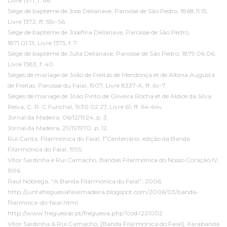
Livre 1371, f. 46.
Siège de baptême de José Dellanave, Paroisse de São Pedro, 1868.11.15,
Livre 1372, ff. 55v-56.
Siège de baptême de Josefina Dellanave, Paroisse de São Pedro,
1871.01.13, Livre 1375, f. 7.
Siège de baptême de Júlia Dellanave, Paroisse de São Pedro, 1879.06.06,
Livre 1383, f. 40.
Sièges de mariage de João de Freitas de Mendonça et de Albina Augusta
de Freitas, Paroisse du Faial, 1907, Livre 8337-A, ff. 6v-7.
Sièges de mariage de João Pinto de Oliveira Rocha et de Aldice da Silva
Relva, C. R. C Funchal, 1930.02.27, Livre 61, ff. 64-64v.
Jornal da Madeira, 06/12/1924, p. 3.
Jornal da Madeira, 29/11/1970, p. 12.
Rui Carita, Filarmónica do Faial, 1ºCentenário, edição da Banda
Filarmónica do Faial, 1995.
Vítor Sardinha e Rui Camacho, Bandas Filarmónica do Nosso Coração IV,
1996.
Raul Nóbrega, “A Banda Filarmónica do Faial”, 2006.
http://juntafreguesiafaialmadeira.blogspot.com/2006/03/banda-
filarmnica-do-faial.html
http://www.freguesias.pt/freguesia.php?cod=221002
Vítor Sardinha & Rui Camacho, [Banda Filarmónica do Faial], Xarabanda