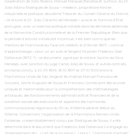
coopération de Júlio Teixeira, Manuel Marques Barcelos et, surtout, du Dr.
João Albino Rodrigues de Sousa – médecin, propriétaire foncier,
industrielle et politique, deuxième Trésorier du Conseil Général du District
– et encore le Dr. João Catanho de Meneses – avocat et homme d’État
portugais, avec un exercice politique notable dans les dernières décennies
de la Monarchie Constitutionnelle et de la Premier République. Bien que
la période d’activité initiale soit inconnue, il est bien connu que les
mentors de l’harmonie du Faial ont célébré, le 21 février 1897, « contrat
d’apprentissage » pour un an avec le Sergent Musicien Frederico José
Dellanave (1872-?) : ce document, signé par le notaire Jacinto da Silva
Meneses, avec sanction du juge Carlos João de Sousa, et autres contrats
similaires conclu, à 20.09.1896, 18.10.1897 et 07.10.1903 entre la
Filarmónica União de São Jorge et les maîtres Manuel Francisco de
Gouveia, Jaime Augusto de Sousa et Francisco Gomes sont des sources
uniques et inestimables pour la compréhension des méthodologies
artistiques, des fonctionnements administratifs et financiers et de la
condition sociale des exécutants et apprentis des harmonies
communautaires régionaux du fin du XVIIIème siècle et début du
XIXème. Concernant l’organisation de la Filarmónica Recreio União
Faialense, vraisemblablement conçu par Rodrigues de Sousa, il a été
déterminé dans le document que Frederico José Dellanave s’a engagé au
“enseignement de (…) l’art de la musique (…) pour (…) harmonie martiale”