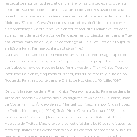
respectif de montants d’eau et de lumière: on sait, à cet égard, que, au
début du XXème siècle, la famille Catanho de Menezes avait cédé à la
collectivité nouvellement créée un ancien moulin sur le site de Bairro dos
Moinhos (Sítio das Covas?) pour les cours et les répétitions. (Le « contrat
d’apprentissage » a été renouvelé en toute sécurité: Dellanave, résident,
au moment de la célébration de l’engagement professionnel, dans la Rue
das Pretas, paroisse de Sé, aura déménagé au Faial, et il résidait toujours
en 1898 à Faial, l’année où il a baptisé sa fille.)
Du travail fructueux de Frederico Dellanave et apprentissage rapide et de
la compétence sur la vingtaine d’apprentis, dont la plupart sont des
agriculteurs, rend compte de la performance de la Filarmónica Recreio
Instrução Faialense, cinq mois plus tard, lors d’une fête religieuse à São
Roque do Faial, rapporté dans le Diário de Notícias du 18 juillet 1897.
Ont pris la régence de la Filarmónica Recreio Instrução Faialense dans la
première moitié du XXème siècle les sergents-musiciens Gualberto, João
da Costa Ramiro, Ângelo Serrão, Manuel [do] Nascimento [Cruz?], João
de Freitas Mendonça (c. 1924), João Pinto Oliveira Rocha (+1955) et les
professeurs Crisóstomo [Teixeira] do Livramento (+ 1964) et António
Augusto de Freitas. L’activité de la collectivité dans les fêtes religieuses, les
fêtes populaires et les événements civiques est documenté dans plusieurs
revues régionales et enregistrements photographiques: puis s’est fait