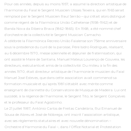
Pour ces années, depuis au moins 1957, a assumé la direction artistique de
l’harmonie du Faial le Sergent Musicien Ulisses Teixeira, qui en 1965 serait
remplacé par le Sergent Musicien Raul Serrão – qui s’était alors distingué
comme régent de la Filarmónica União Calhetense (1958-1962) et de
Banda Nova da Ribeira Brava (1862-1865). En 1968, a été nommé chef
d’orchestre de la collectivité le Sergent Musician Camacho.
A célébrée la Filarmónica Recreio União Faialense son 75ème anniversaire
sous la présidence du curé de la paroisse, Père Isidro Rodrigues, réalisant,
au 6 décembre 1970, messe solennelle et déjeuner de fraternisation, qui
ont assisté le Maire de Santana, Manuel Mateus Lourenço de Gouveia, les
directeurs, exécutants et amis de la collectivité. Du milieu à la fin des
années 1970, était directeur artistique de l’harmonie le musicien du Faial
Manuel José Esteves, que dans cette association avait commencé sa
formation musicale et qu’après 1981 s’établit avec mérite comme
enseignant de clarinette du Conservatoire de Musique de Madeira. Lui ont
succédé, à la régence de l’harmonie, le Sergent Tito, le Sergent Gonçalves
et le professeur du Faial Agostinho.
Le 21 juillet 1987, António Carlos de Freitas Candelária, Rui Emanuel de
Sousa de Abreu et José de Nóbrega, ont inscrit l’association artistique,
avec ses règlements statutaires et avec nouvelle dénomination –
Orchestre d’Harmonie du Faial –, dans l’Office Notarial et Protestation