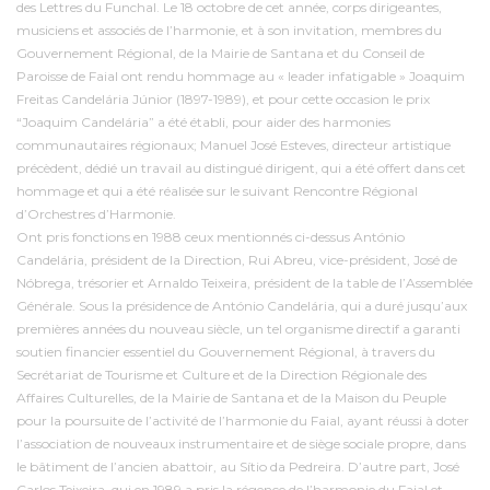
des Lettres du Funchal. Le 18 octobre de cet année, corps dirigeantes,
musiciens et associés de l’harmonie, et à son invitation, membres du
Gouvernement Régional, de la Mairie de Santana et du Conseil de
Paroisse de Faial ont rendu hommage au « leader infatigable » Joaquim
Freitas Candelária Júnior (1897-1989), et pour cette occasion le prix
“Joaquim Candelária” a été établi, pour aider des harmonies
communautaires régionaux; Manuel José Esteves, directeur artistique
précèdent, dédié un travail au distingué dirigent, qui a été offert dans cet
hommage et qui a été réalisée sur le suivant Rencontre Régional
d’Orchestres d’Harmonie.
Ont pris fonctions en 1988 ceux mentionnés ci-dessus António
Candelária, président de la Direction, Rui Abreu, vice-président, José de
Nóbrega, trésorier et Arnaldo Teixeira, président de la table de l’Assemblée
Générale. Sous la présidence de António Candelária, qui a duré jusqu’aux
premières années du nouveau siècle, un tel organisme directif a garanti
soutien financier essentiel du Gouvernement Régional, à travers du
Secrétariat de Tourisme et Culture et de la Direction Régionale des
Affaires Culturelles, de la Mairie de Santana et de la Maison du Peuple
pour la poursuite de l’activité de l’harmonie du Faial, ayant réussi à doter
l’association de nouveaux instrumentaire et de siège sociale propre, dans
le bâtiment de l’ancien abattoir, au Sítio da Pedreira. D’autre part, José
Carlos Teixeira, qui en 1989 a pris la régence de l’harmonie du Faial et