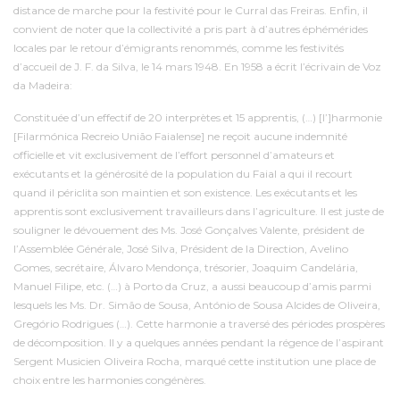
distance de marche pour la festivité pour le Curral das Freiras. Enfin, il
convient de noter que la collectivité a pris part à d’autres éphémérides
locales par le retour d’émigrants renommés, comme les festivités
d’accueil de J. F. da Silva, le 14 mars 1948. En 1958 a écrit l’écrivain de Voz
da Madeira:
Constituée d’un effectif de 20 interprètes et 15 apprentis, (…) [l’]harmonie
[Filarmónica Recreio União Faialense] ne reçoit aucune indemnité
officielle et vit exclusivement de l’effort personnel d’amateurs et
exécutants et la générosité de la population du Faial a qui il recourt
quand il périclita son maintien et son existence. Les exécutants et les
apprentis sont exclusivement travailleurs dans l’agriculture. Il est juste de
souligner le dévouement des Ms. José Gonçalves Valente, président de
l’Assemblée Générale, José Silva, Président de la Direction, Avelino
Gomes, secrétaire, Álvaro Mendonça, trésorier, Joaquim Candelária,
Manuel Filipe, etc. (…) à Porto da Cruz, a aussi beaucoup d’amis parmi
lesquels les Ms. Dr. Simão de Sousa, António de Sousa Alcides de Oliveira,
Gregório Rodrigues (…). Cette harmonie a traversé des périodes prospères
de décomposition. Il y a quelques années pendant la régence de l’aspirant
Sergent Musicien Oliveira Rocha, marqué cette institution une place de
choix entre les harmonies congénères.