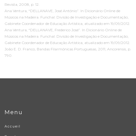
Revista, 2008, p. 12.
Ana Ventura, “DELLANAVE, José António”. In Dicionário Online de
Músicos na Madeira. Funchal: Divisão de Investigação e Documentação,
Gabinete Coordenador de Educação Artística, atualizado em 19/09/2012.
Ana Ventura, “DELLANAVE, Frederico José”. In Dicionário Online de
Músicos na Madeira. Funchal: Divisão de Investigação e Documentação,
Gabinete Coordenador de Educação Artística, atualizado em 19/09/2012.
João E. D. Franco, Bandas Filarmónicas Portuguesas, 2011, Ancorensis, p.
790.
Menu
Accueil