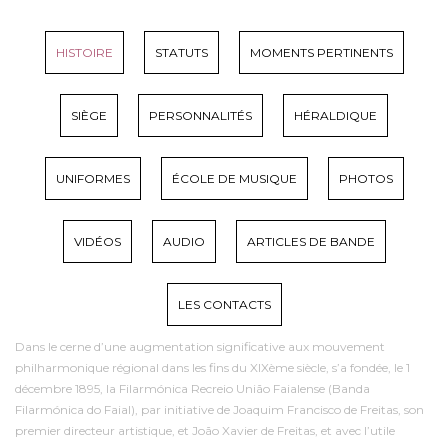
HISTOIRE
STATUTS
MOMENTS PERTINENTS
SIÈGE
PERSONNALITÉS
HÉRALDIQUE
UNIFORMES
ÉCOLE DE MUSIQUE
PHOTOS
VIDÉOS
AUDIO
ARTICLES DE BANDE
LES CONTACTS
Dans le cerne d’une augmentation significative aux mouvement
philharmonique régional dans les fins du XIXème siècle, s’a fondée, le 1
décembre 1895, la Filarmónica Recreio União Faialense (Banda
Filarmónica do Faial), par initiative de Joaquim Francisco de Freitas, son
premier directeur artistique, et João Xavier de Freitas, et avec l’utile