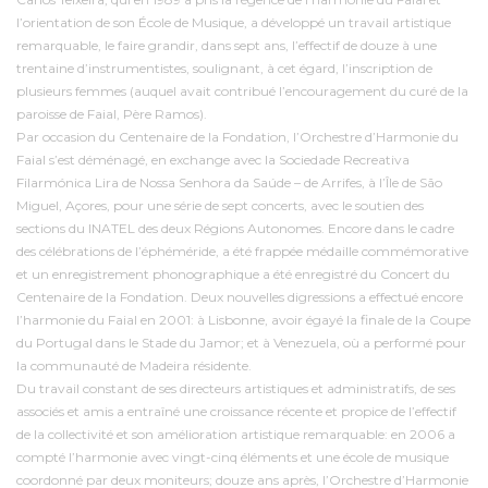
l’orientation de son École de Musique, a développé un travail artistique
remarquable, le faire grandir, dans sept ans, l’effectif de douze à une
trentaine d’instrumentistes, soulignant, à cet égard, l’inscription de
plusieurs femmes (auquel avait contribué l’encouragement du curé de la
paroisse de Faial, Père Ramos).
Par occasion du Centenaire de la Fondation, l’Orchestre d’Harmonie du
Faial s’est déménagé, en exchange avec la Sociedade Recreativa
Filarmónica Lira de Nossa Senhora da Saúde – de Arrifes, à l’Île de São
Miguel, Açores, pour une série de sept concerts, avec le soutien des
sections du INATEL des deux Régions Autonomes. Encore dans le cadre
des célébrations de l’éphéméride, a été frappée médaille commémorative
et un enregistrement phonographique a été enregistré du Concert du
Centenaire de la Fondation. Deux nouvelles digressions a effectué encore
l’harmonie du Faial en 2001: à Lisbonne, avoir égayé la finale de la Coupe
du Portugal dans le Stade du Jamor; et à Venezuela, où a performé pour
la communauté de Madeira résidente.
Du travail constant de ses directeurs artistiques et administratifs, de ses
associés et amis a entraîné une croissance récente et propice de l’effectif
de la collectivité et son amélioration artistique remarquable: en 2006 a
compté l’harmonie avec vingt-cinq éléments et une école de musique
coordonné par deux moniteurs; douze ans après, l’Orchestre d’Harmonie