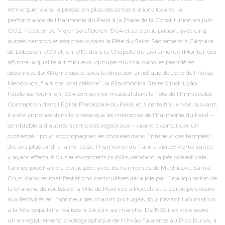
remarquer dans la presse, en plus des présentations locales, la
performance de l’harmonie du Faial à la Place de la Constitution en juin
1902; l’accueil au Major Sarsfield en 1904 et sa participation, avec cinq
autres harmonies régionaux dans la Fête du Saint Sacrement à Câmara
de Lobos en 1909 et, en 1919, dans la Chapelle du Livramento (Monte), qui
affirme la qualité artistique du groupe musical dans les premières
décennies du XIXème siècle; sous la direction artistique de João de Freitas
Mendonça, “ artiste local célèbre”, la Filarmónica Recreio Instrução
Faialense fourni en 1924 son service musical dans la Fête de l’Immaculée
Conception dans l’Église Paroissiale du Faial, et à cette fin, le Noël suivant,
il a été annoncé dans la presse que les membres de l’harmonie du Faial –
semblable à d’autres harmonies régionaux – visant à constituer un
orchestre, “pour accompagner les chorales dans l’intérieur des temples”;
dix ans plus tard, à la mi-août, l’harmonie du Faial a visitée Porto Santo,
y ayant effectué plusieurs concerts publics pendant la période estivale;
l’année prochaine a participée, avec les harmonies de Machico et Santa
Cruz, dans les manifestations particulières de la joie par l’inauguration de
la branche de routes de la Ville de Machico à Portela et a participé encore
aux festivités en l’honneur des marins portugais, fournissant l’animation
à la fête populaire réalisée le 24 juin au marché. De 1935 il existe encore
un enregistrement photographique de l’União Faialense au Pico Ruivo, à