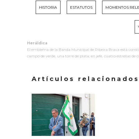
HISTORIA
ESTATUTOS
MOMENTOS REL
Heráldica
El emblema de la Banda Municipal de Ribeira Brava está constitui
campo de verde, una torre de plata; en jefe, cuatro estrellas 
Artículos relacionado