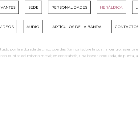
EVANTES
SEDE
PERSONALIDADES
HERÁLDICA
VÍDEOS
AUDIO
ARTÍCULOS DE LA BANDA
CONTACTO
do por lira dorada de cinco cuerdas (kinnor) sobre la cual, al centro, asienta 
de cinco puntas del mismo metal; en contrahefe, una banda ondulada, de punta, 
s