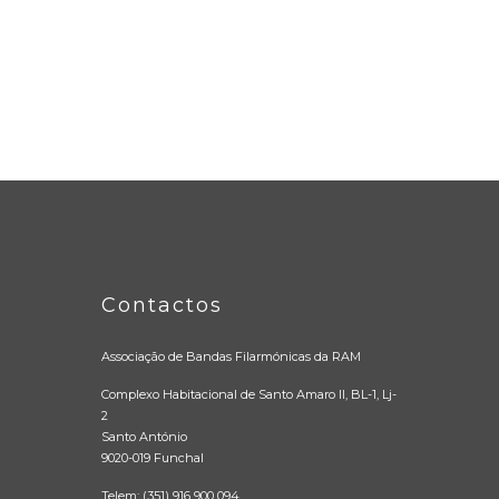
Contactos
Associação de Bandas Filarmónicas da RAM
Complexo Habitacional de Santo Amaro II, BL-1, Lj-
2
Santo António
9020-019 Funchal
Telem: (351) 916 900 094