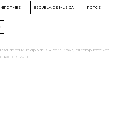
UNIFORMES
ESCUELA DE MUSICA
FOTOS
S
el escudo del Municipio de la Ribeira Brava, así compuesto: «en
aguada de azul «.