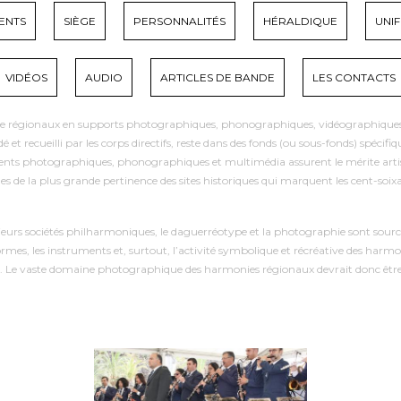
ENTS
SIÈGE
PERSONNALITÉS
HÉRALDIQUE
UNI
VIDÉOS
AUDIO
ARTICLES DE BANDE
LES CONTACTS
ie régionaux en supports photographiques, phonographiques, vidéographiques et 
et recueilli par les corps directifs, reste dans des fonds (ou sous-fonds) spécifi
nts photographiques, phonographiques et multimédia assurent le mérite artistiqu
s de la plus grande pertinence des sites historiques qui marquent les cent-s
ieurs sociétés philharmoniques, le daguerréotype et la photographie sont sour
ormes, les instruments et, surtout, l’activité symbolique et récréative des harmo
e. Le vaste domaine photographique des harmonies régionaux devrait donc être p