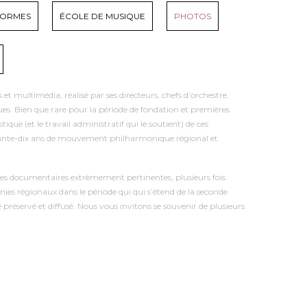
FORMES
ÉCOLE DE MUSIQUE
PHOTOS
multimédia, réalisé par ses directeurs, chefs d’orchestre,
ques. Bien que rare pour la période de fondation et premières
e (et le travail administratif qui le soutient) de ces
oixante-dix ans de mouvement philharmonique régional et
ces documentaires extrêmement pertinentes, plusieurs fois
nies régionaux dans le période qui qui s’étend de la seconde
réservé et diffusé. Nous vous invitons se souvenir de plusieurs