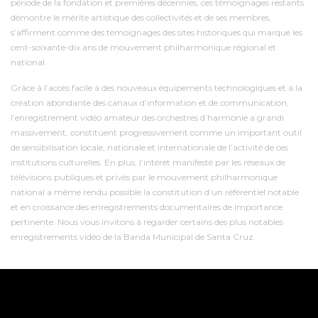
période de la fondation et premières décennies, ces témoignages restants
démontre le mérite artistique des collectivités et de ses membres,
s’affirment comme des témoignages des sites historiques qui marque les
cent-soixante-dix ans de mouvement philharmonique régional et
national.
Grâce à l’accès facile à des nouveaux équipements technologiques et à la
création abondante des canaux d’information et de communication,
l’enregistrement vidéo amateur des orchestres d’harmonie a grandi
massivement, constituent progressivement comme un important outil
de sensibilisation locale, nationale et internationale de l’activité de ces
institutions culturelles. En plus, l’intérêt manifesté par les réseaux de
télévisions publiques et privés par le mouvement philharmonique
national a même rendu possible la constitution d’un référentiel notable
et en croissance des enregistrements documentaires de importance
pertinente. Nous vous invitons à regarder certains des plus notables
enregistrements vidéo de la Banda Municipal de Santa Cruz.