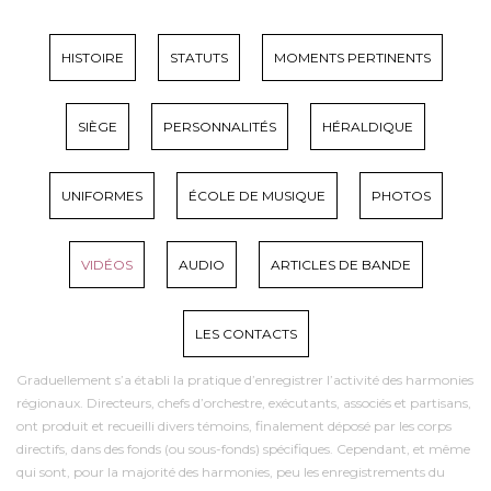
HISTOIRE
STATUTS
MOMENTS PERTINENTS
SIÈGE
PERSONNALITÉS
HÉRALDIQUE
UNIFORMES
ÉCOLE DE MUSIQUE
PHOTOS
VIDÉOS
AUDIO
ARTICLES DE BANDE
LES CONTACTS
Graduellement s’a établi la pratique d’enregistrer l’activité des harmonies
régionaux. Directeurs, chefs d’orchestre, exécutants, associés et partisans,
ont produit et recueilli divers témoins, finalement déposé par les corps
directifs, dans des fonds (ou sous-fonds) spécifiques. Cependant, et même
qui sont, pour la majorité des harmonies, peu les enregistrements du