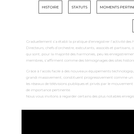
HISTOIRE
STATUTS
MOMENTS PERTIN
Graduellement s’a établi la pratique d’enregistrer l’activité de
Directeurs, chefs d’orchestre, exécutants, associés et partisans,
qui sont, pour la majorité des harmonies, peu les enregistrement
membres, s’affirment comme des témoignages des sites histori
Grâce à l’accès facile à des nouveaux équipements technologiq
grandi massivement, constituent progressivement comme un importa
les réseaux de télévisions publiques et privés par le mouvemen
de importance pertinente.
Nous vous invitons à regarder certains des plus notables enre