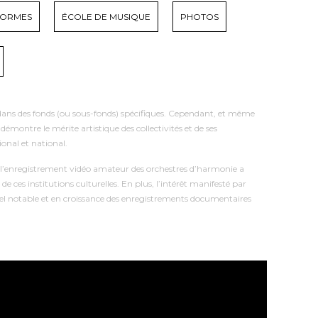
FORMES
ÉCOLE DE MUSIQUE
PHOTOS
fs, dans des fonds (ou sous-fonds) spécifiques. Cependant, et même
montre le mérite artistique des collectivités et de ses
nal et national.
 l’enregistrement vidéo amateur des orchestres d’harmonie a
 ces institutions culturelles. En plus, l’intérêt manifesté par
iel notable et en croissance des enregistrements documentaires