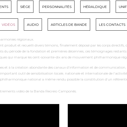
ENTS
SIÈGE
PERSONNALITÉS
HÉRALDIQUE
UNI
VIDÉOS
AUDIO
ARTICLES DE BANDE
LES CONTACTS
s harmonies régionaux.
 ont produit et recueilli divers témoins, finalement déposé par les corps directi
s du période de la fondation et premières décennies, ces témoignages restants dé
ques qui marque les cent-soixante-dix ans de mouvement philharmonique régio
ues et à la création abondante des canaux d’information et de communication,
nt outil de sensibilisation locale, nationale et internationale de l’activité de
t philharmonique national a même rendu possible la constitution d’un référent
gistrements vidéo de la Banda Recreio Camponês.