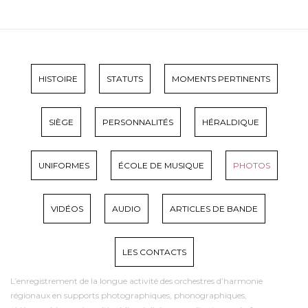
HISTOIRE
STATUTS
MOMENTS PERTINENTS
SIÈGE
PERSONNALITÉS
HÉRALDIQUE
UNIFORMES
ÉCOLE DE MUSIQUE
PHOTOS
VIDÉOS
AUDIO
ARTICLES DE BANDE
LES CONTACTS
L’enregistrement de la longue activité des orchestres d’harmonie
régionaux en supports photographiques, phonographiques,