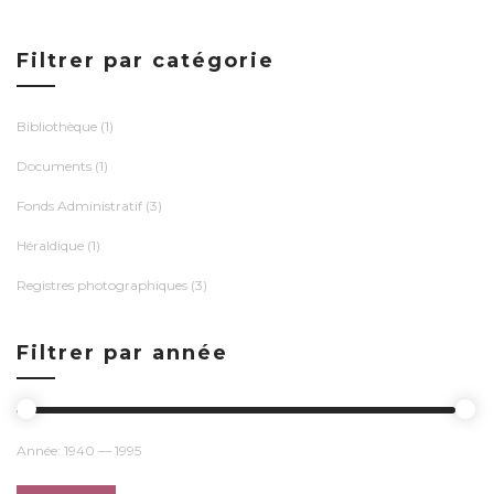
Filtrer par catégorie
Bibliothèque
(1)
Documents
(1)
Fonds Administratif
(3)
Héraldique
(1)
Registres photographiques
(3)
Filtrer par année
Année:
1940
—
1995