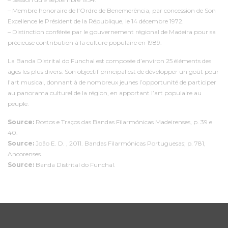
– Membre honoraire de l’Ordre de Benemerência, par concession de Son
Excellence le Président de la République, le 14 décembre 1972.
– Distinction conférée par le gouvernement régional de Madeira pour sa
précieuse contribution à la culture populaire en 1989.
La Banda Distrital do Funchal est composée d’environ 25 éléments des
âges les plus divers. Son objectif principal est de développer un goût pour
l’art musical, donnant à de nombreux jeunes l’opportunité de participer
au panorama culturel de la région, en apportant l’art populaire au
peuple.
Source:
Rostos e Traços das Bandas Filarmónicas Madeirenses, p. 39 e
40.
Source:
João E. D. , 2011. Bandas Filarmónicas Portuguesas; p. 781,
Ancorenses.
Source:
Banda Distrital do Funchal.