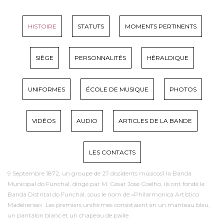
HISTOIRE
STATUTS
MOMENTS PERTINENTS
SIÈGE
PERSONNALITÉS
HÉRALDIQUE
UNIFORMES
ÉCOLE DE MUSIQUE
PHOTOS
VIDÉOS
AUDIO
ARTICLES DE LA BANDE
LES CONTACTS
9 Septembre 1872, un groupe de 27 dissidents músicos1 la Banda
Municipal do Funchal, dirigé par M. César José Coelho, ils ont fondé le
Banda Distrital do Funchal, sous le nom de «Philarmonica Artístico
Madeirense». Les premiers uniformes consistaient en un manteau bleu,
un pantalon blanc et un chapeau de paille.