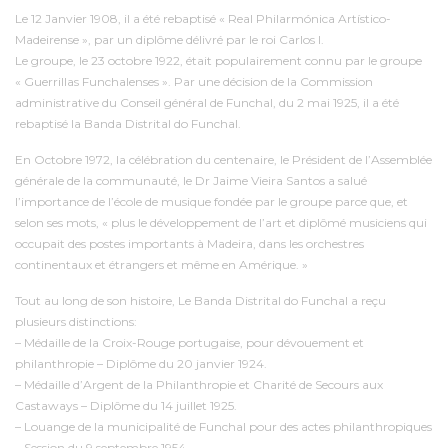
Le 12 Janvier 1908, il a été rebaptisé « Real Philarmónica Artístico-
Madeirense », par un diplôme délivré par le roi Carlos I.
Le groupe, le 23 octobre 1922, était populairement connu par le groupe
« Guerrillas Funchalenses ». Par une décision de la Commission
administrative du Conseil général de Funchal, du 2 mai 1925, il a été
rebaptisé la Banda Distrital do Funchal.
En Octobre 1972, la célébration du centenaire, le Président de l’Assemblée
générale de la communauté, le Dr Jaime Vieira Santos a salué
l’importance de l’école de musique fondée par le groupe parce que, et
selon ses mots, « plus le développement de l’art et diplômé musiciens qui
occupait des postes importants à Madeira, dans les orchestres
continentaux et étrangers et même en Amérique. »
Tout au long de son histoire, Le Banda Distrital do Funchal a reçu
plusieurs distinctions:
– Médaille de la Croix-Rouge portugaise, pour dévouement et
philanthropie – Diplôme du 20 janvier 1924.
– Médaille d’Argent de la Philanthropie et Charité de Secours aux
Castaways – Diplôme du 14 juillet 1925.
– Louange de la municipalité de Funchal pour des actes philanthropiques
– Session du 9 septembre 1954.