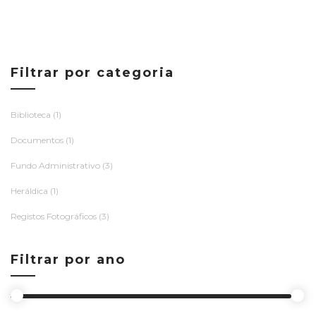
Filtrar por categoria
Biblioteca
(1)
Documentos
(1)
Fundo Administrativo
(3)
Heráldica
(1)
Registos Fotográficos
(3)
Filtrar por ano