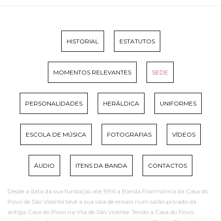
HISTORIAL
ESTATUTOS
MOMENTOS RELEVANTES
SEDE
PERSONALIDADES
HERÁLDICA
UNIFORMES
ESCOLA DE MÚSICA
FOTOGRAFIAS
VÍDEOS
ÁUDIO
ITENS DA BANDA
CONTACTOS
Desde a data da sua fundação até 1996 a Banda Filarmónica da Casa do
Povo de São Vicente teve a sua sala de ensaio num salão privado da
antiga Casa do Povo na Vila de São Vicente. Tendo a Casa do Povo,