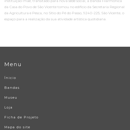
instituição-mãe, transitado para nova sede social, a Banda Filarmónica
da Casa do Povo de São Vicente tomou no edifício da Secretaria Regional
da Agricultura e Pesca, no Sítio do Pé do Passo, 9240-225, São Vicente, o
espaço para a realização da sua atividade artística quotidiana.
Menu
Ínicio
Bandas
Museu
Loja
Ficha de Projeto
Mapa do site