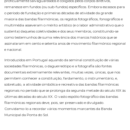
proficuamente salvaguardados e coligidos pelos corpos diretivos,
remanesce em fundos (ou sub-fundos) específicos. Embora escassos para
o período de fundação e primeiras décadas de atividade da grande
maioria das bandas filarmónicas, os registos fotográficos, fonográficos e
multimédia asseveram o mérito artístico (e o labor administrativo que o
sustenta) daquelas coletividades e dos seus membros, constituindo-se
como testemunhos de suma relevância dos marcos históricos que se
assinalaram em cento e setenta anos de movimento filarmónico regional
e nacional.
Introduzidos em Portugal aquando da seminal constituição de várias
sociedades filarmónicas, o daguerreótipo e a fotografia são fontes
documentais extremamente relevantes, muitas vezes, únicas, que nos
permitem conhecer a constituição, fardamento, o instrumentário, e,
sobretudo, a atividade simbólica e recreativa das bandas filarmónicas
regionais no período que se prolonga da segunda metade do século XIX às
últimas décadas do século XX. O vasto espólio fotográfico das bandas
filarmónicas regionais deve, pois, ser preservado e divulgado.
Convidamo-lo a recordar vários momentos marcantes da Banda
Municipal da Ponta do Sol.