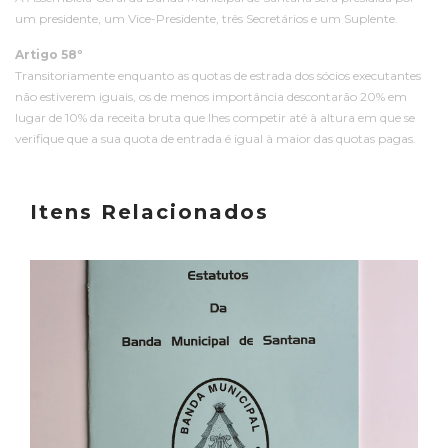
um presidente, um Vice-Presidente, três Secretários e um Suplente.
Artigo 58º
Transitoriamente enquanto as quotas de estrada dos sócios executantes
não estiverem iguais, os de menos importância descontarão 20% em
lugar de 10% da receita bruta que lhes competir até à altura em que se
verifique que a sua quota de entrada é igual à maior das quotas pagas.
Itens Relacionados