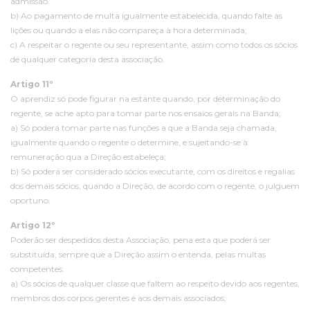
admissão.
b) Ao pagamento de multa igualmente estabelecida, quando falte às
lições ou quando a elas não compareça à hora determinada;
c) A respeitar o regente ou seu representante, assim como todos os sócios
de qualquer categoria desta associação.
Artigo 11º
O aprendiz só pode figurar na estante quando, por determinação do
regente, se ache apto para tomar parte nos ensaios gerais na Banda;
a) Só poderá tomar parte nas funções a que a Banda seja chamada,
igualmente quando o regente o determine, e sujeitando-se à
remuneração qua a Direção estabeleça;
b) Só poderá ser considerado sócios executante, com os direitos e regalias
dos demais sócios, quando a Direção, de acordo com o regente, o julguem
oportuno.
Artigo 12º
Poderão ser despedidos desta Associação, pena esta que poderá ser
substituída, sempre que a Direção assim o entenda, pelas multas
competentes:
a) Os sócios de qualquer classe que faltem ao respeito devido aos regentes,
membros dos corpos gerentes e aos demais associados;