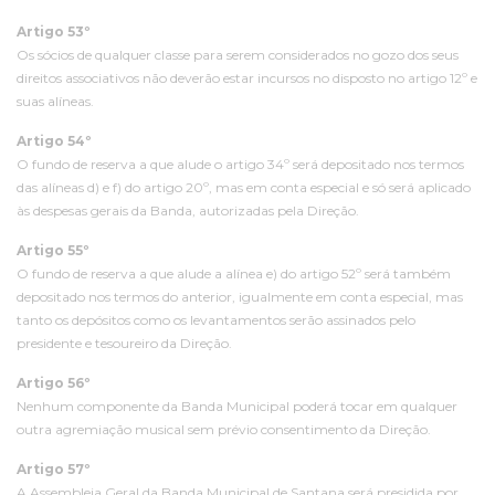
Artigo 53º
Os sócios de qualquer classe para serem considerados no gozo dos seus
direitos associativos não deverão estar incursos no disposto no artigo 12º e
suas alíneas.
Artigo 54º
O fundo de reserva a que alude o artigo 34º será depositado nos termos
das alíneas d) e f) do artigo 20º, mas em conta especial e só será aplicado
às despesas gerais da Banda, autorizadas pela Direção.
Artigo 55º
O fundo de reserva a que alude a alínea e) do artigo 52º será também
depositado nos termos do anterior, igualmente em conta especial, mas
tanto os depósitos como os levantamentos serão assinados pelo
presidente e tesoureiro da Direção.
Artigo 56º
Nenhum componente da Banda Municipal poderá tocar em qualquer
outra agremiação musical sem prévio consentimento da Direção.
Artigo 57º
A Assembleia Geral da Banda Municipal de Santana será presidida por