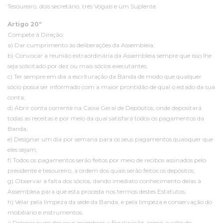
Tesoureiro, dois secretário, três Vogais e um Suplente.
Artigo 20º
Compete à Direção:
a) Dar cumprimento às deliberações da Assembleia;
b) Convocar a reunião extraordinária da Assembleia sempre que isso lhe
seja solicitado por dez ou mais sócios executantes;
c) Ter sempre em dia a escrituração da Banda de modo que qualquer
sócio possa ser informado com a maior prontidão de qual o estado da sua
conta;
d) Abrir conta corrente na Caixa Geral de Depósitos, onde depositará
todas as receitas e por meio da qual satisfará todos os pagamentos da
Banda;
e) Designar um dia por semana para os seus pagamentos quaisquer que
eles sejam;
f) Todos os pagamentos serão feitos por meio de recibos assinados pelo
presidente e tesoureiro, à ordem dos quais serão feitos os depósitos;
g) Observar a falta dos sócios, dando imediato conhecimento delas à
Assembleia para que esta proceda nos termos destes Estatutos;
h) Velar pela limpeza da sede da Banda, e pela limpeza e conservação do
mobiliário e instrumentos;
i) Delegar num dos seus membros a fiscalização, como auxílio do