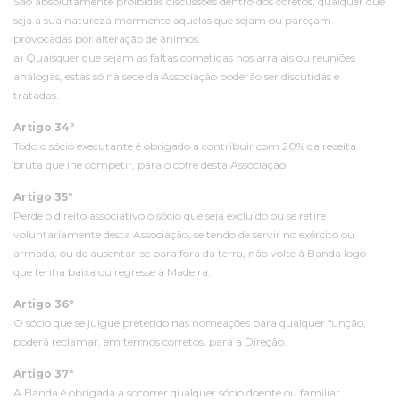
São absolutamente proibidas discussões dentro dos coretos, qualquer que
seja a sua natureza mormente aquelas que sejam ou pareçam
provocadas por alteração de ânimos.
a) Quaisquer que sejam as faltas cometidas nos arraiais ou reuniões
análogas, estas só na sede da Associação poderão ser discutidas e
tratadas.
Artigo 34º
Todo o sócio executante é obrigado a contribuir com 20% da receita
bruta que lhe competir, para o cofre desta Associação.
Artigo 35º
Perde o direito associativo o sócio que seja excluído ou se retire
voluntariamente desta Associação; se tendo de servir no exército ou
armada, ou de ausentar-se para fora da terra, não volte à Banda logo
que tenha baixa ou regresse à Madeira.
Artigo 36º
O sócio que se julgue preterido nas nomeações para qualquer função,
poderá reclamar, em termos corretos, para a Direção.
Artigo 37º
A Banda é obrigada a socorrer qualquer sócio doente ou familiar