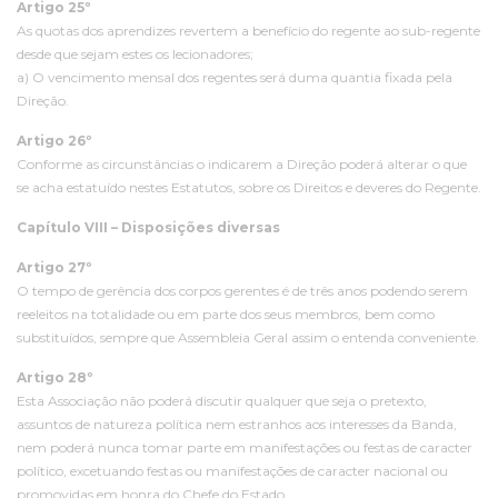
Artigo 25º
As quotas dos aprendizes revertem a benefício do regente ao sub-regente
desde que sejam estes os lecionadores;
a) O vencimento mensal dos regentes será duma quantia fixada pela
Direção.
Artigo 26º
Conforme as circunstâncias o indicarem a Direção poderá alterar o que
se acha estatuído nestes Estatutos, sobre os Direitos e deveres do Regente.
Capítulo VIII – Disposições diversas
Artigo 27º
O tempo de gerência dos corpos gerentes é de três anos podendo serem
reeleitos na totalidade ou em parte dos seus membros, bem como
substituídos, sempre que Assembleia Geral assim o entenda conveniente.
Artigo 28º
Esta Associação não poderá discutir qualquer que seja o pretexto,
assuntos de natureza política nem estranhos aos interesses da Banda,
nem poderá nunca tomar parte em manifestações ou festas de caracter
político, excetuando festas ou manifestações de caracter nacional ou
promovidas em honra do Chefe do Estado.