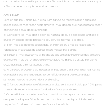
contratados, local e dia para onde a Banda foi contratada, e a hora a que
a Banda deve principiar e acabar o serviço.
Artigo 52º
Será criada na Banda Municipal um fundo de receitas destinados aos
sócios executantes reconhecidamente inválidos ou que não possam tocar
atendendo à sua idade avançada.
a) Considera-se invalidez a doença natural de que o sócio seja afetado e
que o impossibilite de prestar o seu serviço normal à Banda.
b) Por incapacidade os sócios que, atingindo 50 anos de idade sejam
reputados incapazes de exercer o seu mister na Banda;
c) Tanto a invalidez como a incapacidade só serão reconhecidas ao sócio
que conte mais de 10 anos de serviço ativo na Banda e esteja no pleno
gozo dos seus direitos associativos;
d) A Direção procederá ao necessário inquérito para averiguar da justiça
que assista aos pretendentes ao benefício a que alude este artigo,
sancionando ou reprovando a pretensão;
e) O fundo destinado ao efeito deste artigo será constituído por 10%, pelos
menos, da receita bruta do fundo dos sócios protetores;
f) O benefício a conceder ao sócio inválido ou incapaz de tocar, será
sempre fixado pela Direção em harmonia com a disponibilidade do
respetivo fundo e o número de sócios a beneficiar.