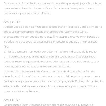
Esta Associação poderá montar nas suas salas quaisquer jogos familiares
para entretenimento dos seus sócios de todas as classes, assim como
restaurante para seu uso exclusivo.
Artigo 46º
A dissolução da Banda Municipal só poderá verificar-se quando a maioria
dos seus componentes, e seus protetores em Assembleia Geral,
expressamente convocada para esse fim, assim o resolva em virtude da
insuficiência dos seus recursos ou da impossibilidade de atingir os seus
fins.
a) Neste caso será nomeada por determinação e indicação da Direção
uma comissão liquidatária que encerrará todas as constas cobrando
todas as receitas e pagando todos os débitos, e distribuindo o saldo, se o
houver, pelos sócios executantes em partes iguais.
b) À reunião da Assembleia Geral, que trata da dissolução da Banda,
deverão assistir os sócios protetores com voto deliberativo, para o que se
farão os competentes anúncios, com antecipação de 15 dias, não podendo
esta reunião realizar-se se a ela não comparecem, pelo menos, 20 dos
mesmos sócios protetores.
Artigo 47º
Os presentes Estatutos poderão ser alterados quando a Direção, de