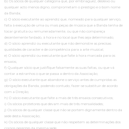
b) Os sócios de qualquer categoria que, por embriaguez, desleixo ou
qualquer acto menos digno, comprometam o prestígio e o bom nome
da Banda;
c) O sócio executante ao aprendiz que, nomeado para qualquer serviço,
falta à execução de uma ou mais peças de música que a Banda tenha de
tocar gratuita ou remuneradamente, ou que não compareça
decentemente fardado, à hora e no local que lhes seja determinado;
d) O sócio aprendiz ou executante que não demonstre as precisas
qualidades de caracter e de competência para a arte musical;
e) O sócio aprendiz ou executante que falte à hora marcada para os
ensaios;
f) Qualquer sócio que justifique falsamente as suas faltas, ou que vá
contar a estranhos o que se passa a dentro da Associação;
g) O sócio executante que abandone o serviço antes de cumpridas as
obrigações da Banda, podendo contudo, fazer-se substituir de acordo
com a Direção;
h) O sócio executante que falte a mais de três ensaios consecutivos;
i) Os sócios protetores que devam mais de três mensalidades;
j) Os sócios de qualquer classe que não se portem dignamente dentro da
sede desta Associação;
k) Os sócios de qualquer classe que não respeitem as determinações dos
corpos gerentes da mesma sede.