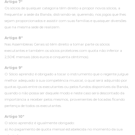
Artigo 7º
Os sócios de qualquer categoria têm direito a propor novos sócios, a
frequentar a sede da Banda, distraindo-se, querendo, nos jogos que lhes
sejam proporcionados e assistir com suas famílias e quaisquer diversões
que na mesma sede de realizem.
Artigo 8º
Nas Assembleias Gerais só têm direito a tomar parte os sócios
executantes e também os sócios protetores com quota não inferior a
2,50€ mensais (dois euros e cinquenta cêntimos).
Artigo 9º
O Sócio aprendiz é obrigado a tocar o instrumento que o regente julgue
melhor adequado à sua competência musical, o qual será adquirido por
quotas iguais entre os executantes ou pelos fundos disponíveis da Banda,
quando o não possa ser daquele modo e neste caso será descontado da
importância a receber pelos mesmos, provenientes de tocadas ficando
pertença de todos os executantes.
Artigo 10º
O sócio aprendiz é igualmente obrigado:
a) Ao pagamento de quota mensal estabelecida no momento da sua