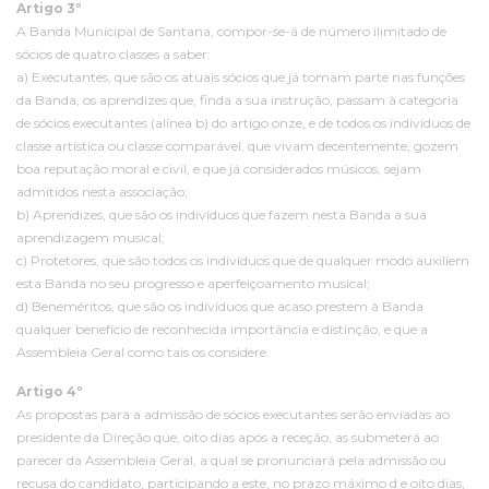
Artigo 3º
A Banda Municipal de Santana, compor-se-á de número ilimitado de
sócios de quatro classes a saber:
a) Executantes, que são os atuais sócios que já tomam parte nas funções
da Banda, os aprendizes que, finda a sua instrução, passam à categoria
de sócios executantes (alínea b) do artigo onze, e de todos os indivíduos de
classe artística ou classe comparável, que vivam decentemente, gozem
boa reputação moral e civil, e que já considerados músicos, sejam
admitidos nesta associação;
b) Aprendizes, que são os indivíduos que fazem nesta Banda a sua
aprendizagem musical;
c) Protetores, que são todos os indivíduos que de qualquer modo auxiliem
esta Banda no seu progresso e aperfeiçoamento musical;
d) Beneméritos, que são os indivíduos que acaso prestem à Banda
qualquer benefício de reconhecida importância e distinção, e que a
Assembleia Geral como tais os considere.
Artigo 4º
As propostas para a admissão de sócios executantes serão enviadas ao
presidente da Direção que, oito dias após a receção, as submeterá ao
parecer da Assembleia Geral, a qual se pronunciará pela admissão ou
recusa do candidato, participando a este, no prazo máximo d e oito dias,