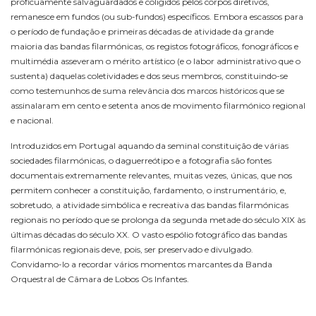
proficuamente salvaguardados e coligidos pelos corpos diretivos,
remanesce em fundos (ou sub-fundos) específicos. Embora escassos para
o período de fundação e primeiras décadas de atividade da grande
maioria das bandas filarmónicas, os registos fotográficos, fonográficos e
multimédia asseveram o mérito artístico (e o labor administrativo que o
sustenta) daquelas coletividades e dos seus membros, constituindo-se
como testemunhos de suma relevância dos marcos históricos que se
assinalaram em cento e setenta anos de movimento filarmónico regional
e nacional.
Introduzidos em Portugal aquando da seminal constituição de várias
sociedades filarmónicas, o daguerreótipo e a fotografia são fontes
documentais extremamente relevantes, muitas vezes, únicas, que nos
permitem conhecer a constituição, fardamento, o instrumentário, e,
sobretudo, a atividade simbólica e recreativa das bandas filarmónicas
regionais no período que se prolonga da segunda metade do século XIX às
últimas décadas do século XX. O vasto espólio fotográfico das bandas
filarmónicas regionais deve, pois, ser preservado e divulgado.
Convidamo-lo a recordar vários momentos marcantes da Banda
Orquestral de Câmara de Lobos Os Infantes.