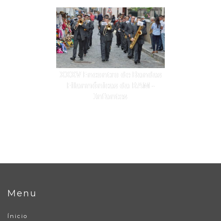
XXXV Encontro de Bandas
Filarmónicas da RAM -
Infantes
Menu
Ínicio