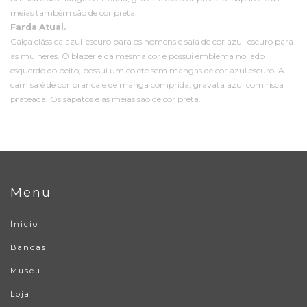
meias também são de cor preta.
Farda Atual.
Calça clássica azul-escuro para os homens e saia de cor azul-escuro para
as mulheres. O blazer e da mesma cor e possui emblema no lado
esquerdo do peito, possui um colete sem mangas de cor azul escuro. A
camisa é de cor branca e de manga comprida, gravata azul com risca
prateada. Os sapatos e as meias são de cor preta.
Menu
Ínicio
Bandas
Museu
Loja