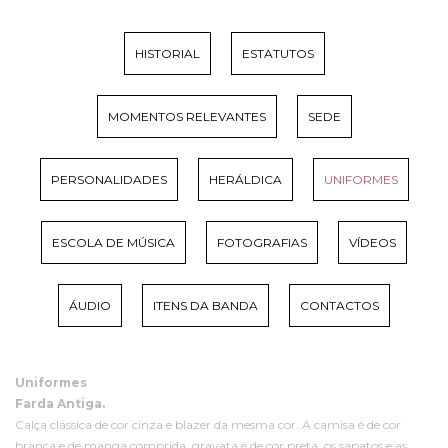
HISTORIAL
ESTATUTOS
MOMENTOS RELEVANTES
SEDE
PERSONALIDADES
HERÁLDICA
UNIFORMES
ESCOLA DE MÚSICA
FOTOGRAFIAS
VÍDEOS
ÁUDIO
ITENS DA BANDA
CONTACTOS
Uniformes
Farda Antiga.
Calça clássica de cor cinza e blazer da mesma cor. A camisa é de cor
branca e de manga comprida, gravata é de cor preta, os sapatos e as