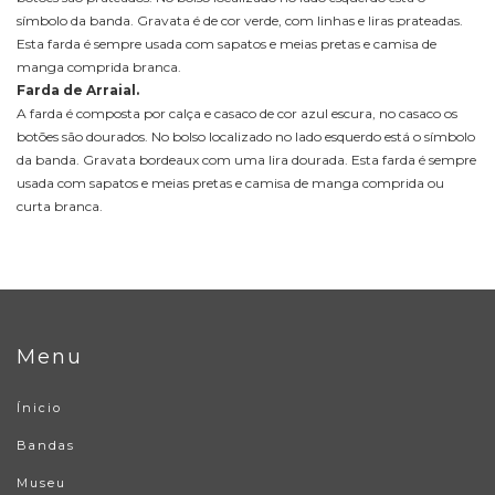
símbolo da banda. Gravata é de cor verde, com linhas e liras prateadas.
Esta farda é sempre usada com sapatos e meias pretas e camisa de
manga comprida branca.
Farda de Arraial.
A farda é composta por calça e casaco de cor azul escura, no casaco os
botões são dourados. No bolso localizado no lado esquerdo está o símbolo
da banda. Gravata bordeaux com uma lira dourada. Esta farda é sempre
usada com sapatos e meias pretas e camisa de manga comprida ou
curta branca.
Menu
Ínicio
Bandas
Museu