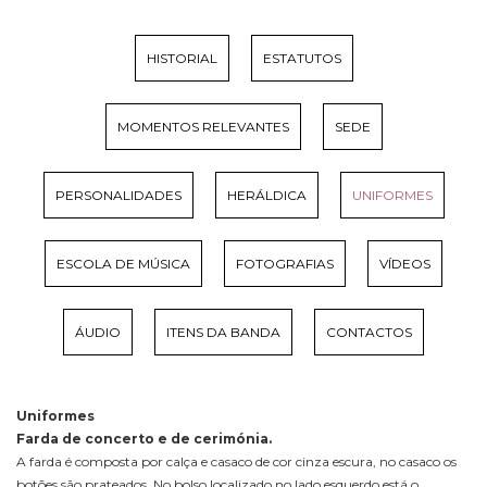
HISTORIAL
ESTATUTOS
MOMENTOS RELEVANTES
SEDE
PERSONALIDADES
HERÁLDICA
UNIFORMES
ESCOLA DE MÚSICA
FOTOGRAFIAS
VÍDEOS
ÁUDIO
ITENS DA BANDA
CONTACTOS
Uniformes
Farda de concerto e de cerimónia.
A farda é composta por calça e casaco de cor cinza escura, no casaco os
botões são prateados. No bolso localizado no lado esquerdo está o