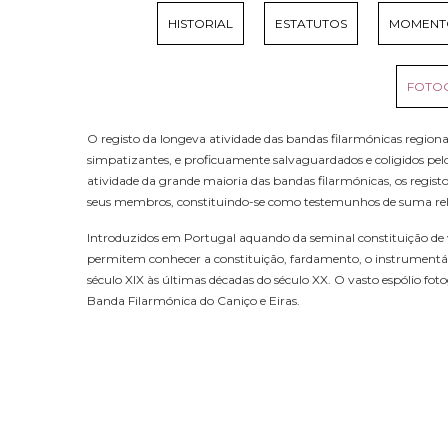
HISTORIAL
ESTATUTOS
MOMENTO
FOTOG
O registo da longeva atividade das bandas filarmónicas regionai
simpatizantes, e proficuamente salvaguardados e coligidos pel
atividade da grande maioria das bandas filarmónicas, os registo
seus membros, constituindo-se como testemunhos de suma relev
Introduzidos em Portugal aquando da seminal constituição de v
permitem conhecer a constituição, fardamento, o instrumentári
século XIX às últimas décadas do século XX. O vasto espólio fo
Banda Filarmónica do Caniço e Eiras.