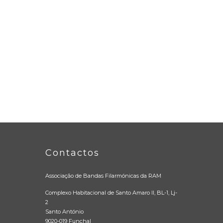
Contactos
Associação de Bandas Filarmónicas da RAM
Complexo Habitacional de Santo Amaro II, BL-1, Lj-
2
Santo António
9020-019 Funchal