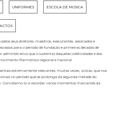
UNIFORMES
ESCOLA DE MÚSICA
ACTOS
pelos seus diretores, maestros, executantes, associados e
escassos para o período de fundação e primeiras décadas de
r administrativo que o sustenta) daquelas coletividades e dos
ovimento filarmónico regional e nacional.
mentais extremamente relevantes, muitas vezes, únicas, que nos
egionais no período que se prolonga da segunda metade do
lgado. Convidamo-lo a recordar vários momentos marcantes da