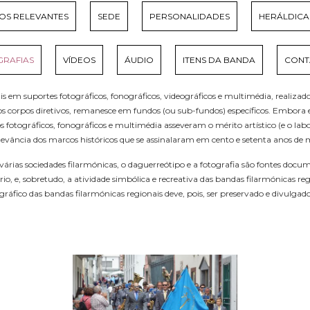
S RELEVANTES
SEDE
PERSONALIDADES
HERÁLDICA
RAFIAS
VÍDEOS
ÁUDIO
ITENS DA BANDA
CONT
s em suportes fotográficos, fonográficos, videográficos e multimédia, realizado 
os corpos diretivos, remanesce em fundos (ou sub-fundos) específicos. Embora 
s fotográficos, fonográficos e multimédia asseveram o mérito artístico (e o labo
ância dos marcos históricos que se assinalaram em cento e setenta anos de m
árias sociedades filarmónicas, o daguerreótipo e a fotografia são fontes docu
o, e, sobretudo, a atividade simbólica e recreativa das bandas filarmónicas r
tográfico das bandas filarmónicas regionais deve, pois, ser preservado e divu