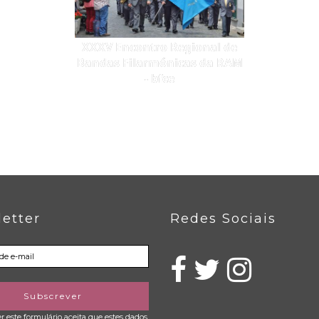
XXXV Encontro Regional de
Bandas Filarmónicas da RAM
- bfce
etter
Redes Sociais
Subscrever
 este formulário aceita que estes dados