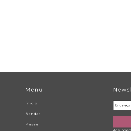
Menu
Newsl
Ínicio
Bandas
Museu
Ao submeter