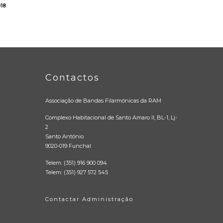
18
Contactos
Associação de Bandas Filarmónicas da RAM
Complexo Habitacional de Santo Amaro II, BL-1, Lj-
2
Santo António
9020-019 Funchal
Telem: (351) 916 900 094
Telem: (351) 927 572 545
Contactar Administração