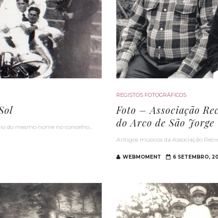
REGISTOS FOTOGRÁFICOS
Sol
Foto – Associação Re
do Arco de São Jorge
sítio do mesmo nome no concelho…
Antigos músicos da Associação Recr
WEBMOMENT
6 SETEMBRO, 20