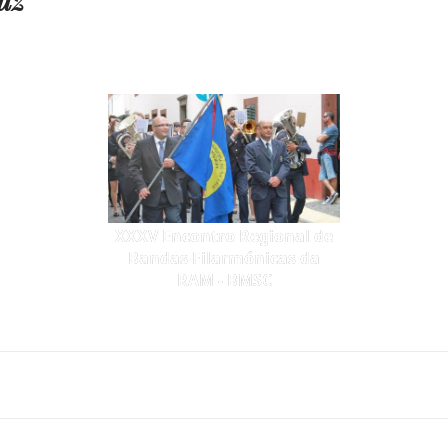
XXXV Encontro Regional de
Bandas Filarmónicas da
RAM - BMSC