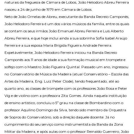
naturais da freguesia de Câmara de Lobos, João Heliodoro Abreu Ferreira
nasceu a 24 de junho de 1979 em Câmara de Lobos.
Neto de João Ornelas de Abreu, executante da Banda Recreio Camponês,
João Heliodoro Ferreira é um dos vários músicos da família, entre os quais
se contam os seus irmãos João Emanuel Abreu Ferreira e Luís Alberto
Abreu Ferreira, e que hoje inclui ainda a sua sobrinha Sofia Isabel Araújo
Ferreira e a sua esposa Maria Brígida Figueira Andrade Ferreira.
Expetávelmente, João Heliodoro Ferreira iniciou na Banda Recreio
Camponês aos 11 anos de idade a sua formação musical em trompete e
solfejo com o Maestro João Figueira Quintal. Passado um ano, ingressou
no Conservatório de Música da Madeira (atual Conservatório – Escola das
Artes da Madeira, Eng. Luiz Peter Clode), tendo frequentado, até ao
quarto ano, as classes de trompete com os professores João Rosa e Peter
Vig e de violino com a professora Zita Gomes. Ainda naquela instituição
de ensino artístico, concluiu o 5º grau na classe de Bombardino com o
professor Aquilino Domingo da Silva, tendo sido membro da Orquestra
de Sopros do Conservatório, sob a direção daquele docente. Já no
cumprimento do seu serviço como instrumentista da Banda da Zona
Militar da Madeira, e após aulas com o professor Reinaldo Guerreiro, João