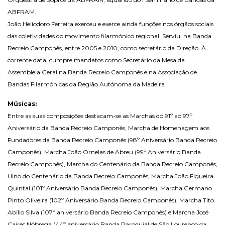
ABFRAM.
João Heliodoro Ferreira exerceu e exerce ainda funções nos órgãos sociais
das coletividades do movimento filarmónico regional. Serviu, na Banda
Recreio Camponês, entre 2005 e 2010, como secretário da Direção. À
corrente data, cumpre mandatos como Secretário da Mesa da
Assembleia Geral na Banda Recreio Camponês e na Associação de
Bandas Filarmónicas da Região Autónoma da Madeira.
Músicas:
Entre as suas composições destacam-se as Marchas do 91º ao 97º
Aniversário da Banda Recreio Camponês, Marcha de Homenagem aos
Fundadores da Banda Recreio Camponês (98º Aniversário Banda Recreio
Camponês), Marcha João Ornelas de Abreu (99º Aniversário Banda
Recreio Camponês), Marcha do Centenário da Banda Recreio Camponês,
Hino do Centenário da Banda Recreio Camponês, Marcha João Figueira
Quintal (101º Aniversário Banda Recreio Camponês), Marcha Germano
Pinto Oliveira (102º Aniversário Banda Recreio Camponês), Marcha Tito
Abílio Silva (107º aniversário Banda Recreio Camponês) e Marcha José
Caires Nóbrega (44º aniversário Banda Paroquial de São Lourenço da