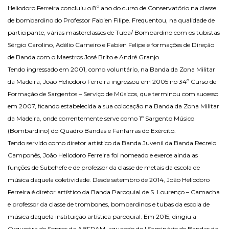
Heliodoro Ferreira concluiu o 8º ano do curso de Conservatório na classe
de bombardino do Professor Fabien Filipe. Frequentou, na qualidade de
participante, várias masterclasses de Tuba/ Bombardino com os tubistas
Sérgio Carolino, Adélio Carneiro e Fabien Felipe e formações de Direção
de Banda com o Maestros José Brito e André Granjo.
Tendo ingressado em 2001, como voluntário, na Banda da Zona Militar
da Madeira, João Heliodoro Ferreira ingressou em 2005 no 34º Curso de
Formação de Sargentos – Serviço de Músicos, que terminou com sucesso
em 2007, ficando estabelecida a sua colocação na Banda da Zona Militar
da Madeira, onde correntemente serve como 1º Sargento Músico
(Bombardino) do Quadro Bandas e Fanfarras do Exército.
Tendo servido como diretor artístico da Banda Juvenil da Banda Recreio
Camponês, João Heliodoro Ferreira foi nomeado e exerce ainda as
funções de Subchefe e de professor da classe de metais da escola de
música daquela coletividade. Desde setembro de 2014, João Heliodoro
Ferreira é diretor artístico da Banda Paroquial de S. Lourenço – Camacha
e professor da classe de trombones, bombardinos e tubas da escola de
música daquela instituição artística paroquial. Em 2015, dirigiu a
Orquestra de Sopros da ABFRAM, aquando do I Seminário de Bandas da