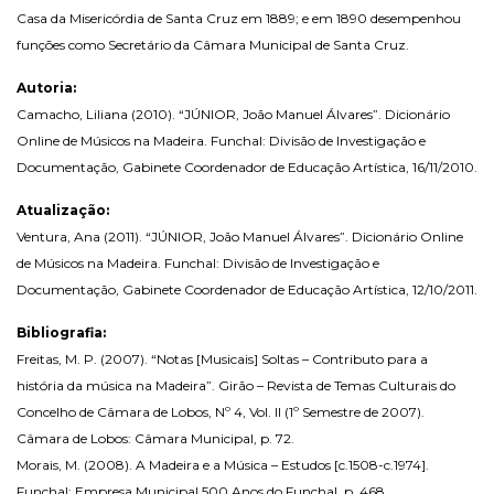
Casa da Misericórdia de Santa Cruz em 1889; e em 1890 desempenhou
funções como Secretário da Câmara Municipal de Santa Cruz.
Autoria:
Camacho, Liliana (2010). “JÚNIOR, João Manuel Álvares”. Dicionário
Online de Músicos na Madeira. Funchal: Divisão de Investigação e
Documentação, Gabinete Coordenador de Educação Artística, 16/11/2010.
Atualização:
Ventura, Ana (2011). “JÚNIOR, João Manuel Álvares”. Dicionário Online
de Músicos na Madeira. Funchal: Divisão de Investigação e
Documentação, Gabinete Coordenador de Educação Artística, 12/10/2011.
Bibliografia:
Freitas, M. P. (2007). “Notas [Musicais] Soltas – Contributo para a
história da música na Madeira”. Girão – Revista de Temas Culturais do
Concelho de Câmara de Lobos, Nº 4, Vol. II (1º Semestre de 2007).
Câmara de Lobos: Câmara Municipal, p. 72.
Morais, M. (2008). A Madeira e a Música – Estudos [c.1508-c.1974].
Funchal: Empresa Municipal 500 Anos do Funchal, p. 468.