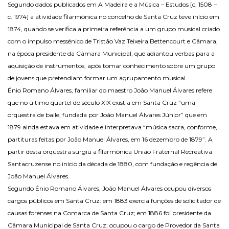
Segundo dados publicados em A Madeira e a Música – Estudos [c. 1508 –
c. 1974] a atividade filarmónica no concelho de Santa Cruz teve início em
1874, quando se verifica a primeira referência a um grupo musical criado
com o impulso messénico de Tristão Vaz Teixeira Bettencourt e Câmara,
na época presidente da Câmara Municipal, que adiantou verbas para a
aquisição de instrumentos, após tomar conhecimento sobre um grupo
de jovens que pretendiam formar um agrupamento musical.
Énio Romano Álvares, familiar do maestro João Manuel Álvares refere
que no último quartel do século XIX existia em Santa Cruz “uma
orquestra de baile, fundada por João Manuel Álvares Júnior” que em
1879 ainda estava em atividade e interpretava “música sacra, conforme,
partituras feitas por João Manuel Álvares, em 16 dezembro de 1879”. A
partir desta orquestra surgiu a filarmónica União Fraternal Recreativa
Santacruzense no início da década de 1880, com fundação e regência de
João Manuel Álvares.
Segundo Énio Romano Álvares, João Manuel Álvares ocupou diversos
cargos públicos em Santa Cruz: em 1883 exercia funções de solicitador de
causas forenses na Comarca de Santa Cruz; em 1886 foi presidente da
Câmara Municipal de Santa Cruz; ocupou o cargo de Provedor da Santa