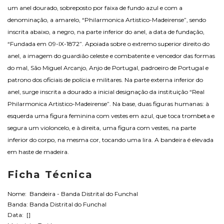
um anel dourado, sobreposto por faixa de fundo azul e com a
denominação, a amarelo, “Philarmonica Artistico-Madeirense”, sendo
inscrita abaixo, a negro, na parte inferior do anel, a data de fundação,
“Fundada em 09-IX-1872”. Apoiada sobre o extremo superior direito do
anel, a imagem do guardião celeste e combatente e vencedor das formas
do mal, São Miguel Arcanjo, Anjo de Portugal, padroeiro de Portugal e
patrono dos oficiais de polícia e militares. Na parte externa inferior do
anel, surge inscrita a dourado a inicial designação da instituição “Real
Philarmonica Artistico-Madeirense”. Na base, duas figuras humanas: à
esquerda uma figura feminina com vestes em azul, que toca trombeta e
segura um violoncelo, e à direita, uma figura com vestes, na parte
inferior do corpo, na mesma cor, tocando uma lira. A bandeira é elevada
em haste de madeira.
Ficha Técnica
Nome: Bandeira - Banda Distrital do Funchal
Banda: Banda Distrital do Funchal
Data: []