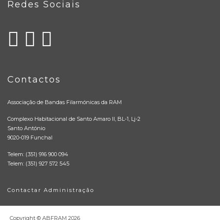
Redes Sociais
Contactos
Associação de Bandas Filarmónicas da RAM
Complexo Habitacional de Santo Amaro II, BL-1, Lj-2
Santo António
9020-019 Funchal
Telem: (351) 916 900 094
Telem: (351) 927 572 545
Contactar Administração
Copyright © ABFRAM
2026