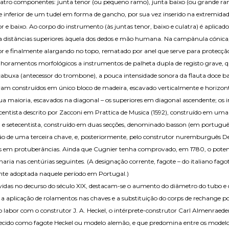
uatro componentes: junta tenor (ou pequeno ramo), junta baixo (ou grande ram
 inferior de um tudel em forma de gancho, por sua vez inserido na extremidade
nor e baixo. Ao corpo do instrumento (às juntas tenor, baixo e culatra) é aplica
os a distâncias superiores àquela dos dedos e mão humana. Na campânula cónica
r e finalmente alargando no topo, rematado por anel que serve para protecçã
horamentos morfológicos a instrumentos de palheta dupla de registo grave, q
abuxa (antecessor do trombone), a pouca intensidade sonora da flauta doce 
 eram construídos em único bloco de madeira, escavado verticalmente e horizon
 sua maioria, escavados na diagonal – os superiores em diagonal ascendente; os
ntista descrito por Zacconi em Prattica de Musica (1592), construído em uma s
a e setecentista, construído em duas secções, denominado basson (em português,
dição de uma terceira chave, e, posteriormente, pelo construtor nuremburguês De
as em protuberâncias. Ainda que Cugnier tenha comprovado, em 1780, o poten
ria nas centúrias seguintes. (A designação corrente, fagote – do italiano fagot
nte adoptada naquele período em Portugal.)
lvidas no decurso do século XIX, destacam-se o aumento do diâmetro do tubo e
 a aplicação de rolamentos nas chaves e a substituição do corps de rechange po
 labor com o construtor J. A. Heckel, o intérprete-construtor Carl Almenraede
o como fagote Heckel ou modelo alemão, e que predomina entre os modelos d