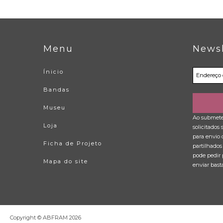
Menu
Newsl
Ínicio
Bandas
Museu
Ao submeter
Loja
solicitados
para envio 
Ficha de Projeto
partilhados
pode pedir 
Mapa do site
enviar bast
Copyright © ABFRAM
2026