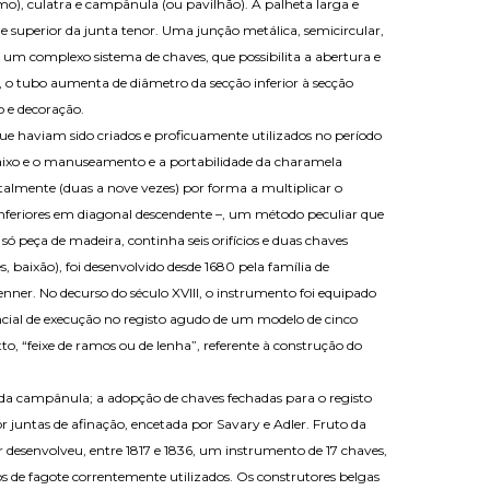
o), culatra e campânula (ou pavilhão). A palheta larga e
 superior da junta tenor. Uma junção metálica, semicircular,
do um complexo sistema de chaves, que possibilita a abertura e
, o tubo aumenta de diâmetro da secção inferior à secção
o e decoração.
ue haviam sido criados e proficuamente utilizados no período
baixo e o manuseamento e a portabilidade da charamela
talmente (duas a nove vezes) por forma a multiplicar o
 inferiores em diagonal descendente –, um método peculiar que
ó peça de madeira, continha seis orifícios e duas chaves
 baixão), foi desenvolvido desde 1680 pela família de
nner. No decurso do século XVIII, o instrumento foi equipado
cial de execução no registo agudo de um modelo de cinco
to, “feixe de ramos ou de lenha”, referente à construção do
 da campânula; a adopção de chaves fechadas para o registo
r juntas de afinação, encetada por Savary e Adler. Fruto da
r desenvolveu, entre 1817 e 1836, um instrumento de 17 chaves,
e fagote correntemente utilizados. Os construtores belgas