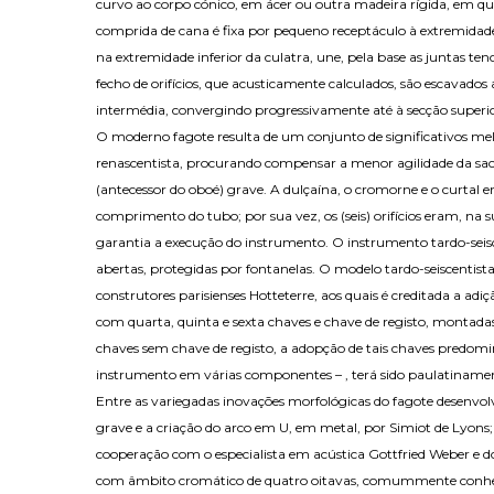
curvo ao corpo cónico, em ácer ou outra madeira rígida, em q
comprida de cana é fixa por pequeno receptáculo à extremidade
na extremidade inferior da culatra, une, pela base as juntas te
fecho de orifícios, que acusticamente calculados, são escavad
intermédia, convergindo progressivamente até à secção superio
O moderno fagote resulta de um conjunto de significativos mel
renascentista, procurando compensar a menor agilidade da sac
(antecessor do oboé) grave. A dulçaína, o cromorne e o curtal
comprimento do tubo; por sua vez, os (seis) orifícios eram, na
garantia a execução do instrumento. O instrumento tardo-seisce
abertas, protegidas por fontanelas. O modelo tardo-seiscentist
construtores parisienses Hotteterre, aos quais é creditada a a
com quarta, quinta e sexta chaves e chave de registo, montad
chaves sem chave de registo, a adopção de tais chaves predomina
instrumento em várias componentes – , terá sido paulatiname
Entre as variegadas inovações morfológicas do fagote desenvo
grave e a criação do arco em U, em metal, por Simiot de Lyons;
cooperação com o especialista em acústica Gottfried Weber e do
com âmbito cromático de quatro oitavas, comummente conhecid