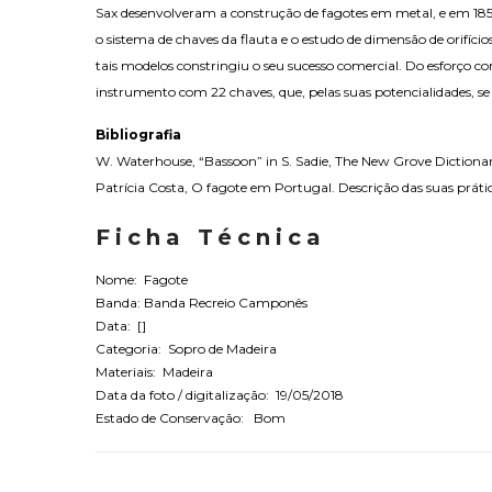
Sax desenvolveram a construção de fagotes em metal, e em 18
o sistema de chaves da flauta e o estudo de dimensão de orifíc
tais modelos constringiu o seu sucesso comercial. Do esforço 
instrumento com 22 chaves, que, pelas suas potencialidades, 
Bibliografia
W. Waterhouse, “Bassoon” in S. Sadie, The New Grove Dictionary
Patrícia Costa, O fagote em Portugal. Descrição das suas prátic
Ficha Técnica
Nome: Fagote
Banda: Banda Recreio Camponês
Data: []
Categoria: Sopro de Madeira
Materiais: Madeira
Data da foto / digitalização: 19/05/2018
Estado de Conservação: Bom