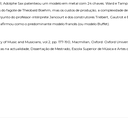
51, Adolphe Sax patenteou um modelo em metal com 24 chaves. Ward e Tampli
ios do fagote de Theobald Boehm, mas os custos de produção, a complexidade de 
conjunto do professor-intérprete Jancourt e dos construtores Triébert, Gautro
se afirmou como o predominante modelo francês (ou modelo Buffet).
 of Music and Musicians, vol.2, pp. 177-190, Macmillan, Oxford: Oxford Univers
as na actualidade, Dissertação de Mestrado, Escola Superior de Música e Artes d