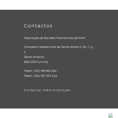
Contactos
Associação de Bandas Filarmónicas da RAM
Complexo Habitacional de Santo Amaro II, BL-1, Lj-
2
Santo António
9020-019 Funchal
Telem: (351) 916 900 094
Telem: (351) 927 572 545
Contactar Administração