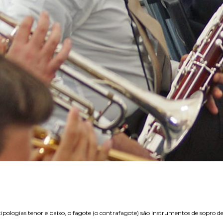
tipologias tenor e baixo, o fagote (o contrafagote) são instrumentos de sopro de